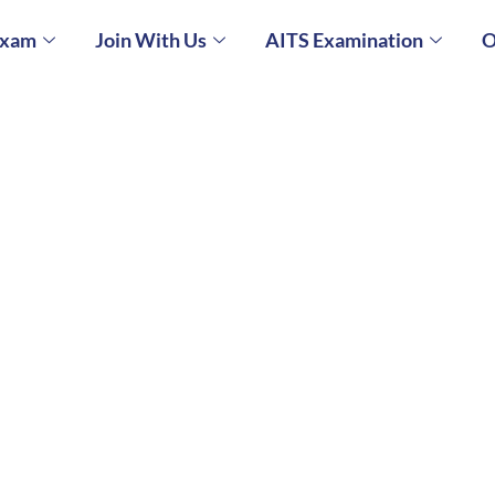
Exam
Join With Us
AITS Examination
O