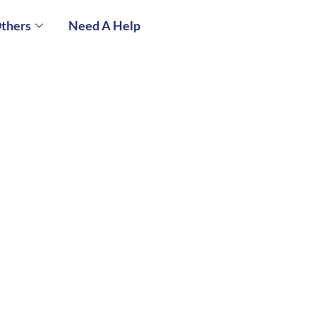
thers
Need A Help